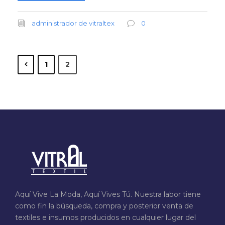
administrador de vitraltex
0
1
2
Aquí Vive La Moda, Aquí Vives Tú. Nuestra labor tiene
como fin la búsqueda, compra y posterior venta de
textiles e insumos producidos en cualquier lugar del