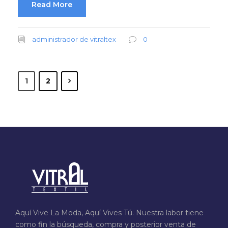
Read More
administrador de vitraltex
0
1
2
Aquí Vive La Moda, Aquí Vives Tú. Nuestra labor tiene
como fin la búsqueda, compra y posterior venta de